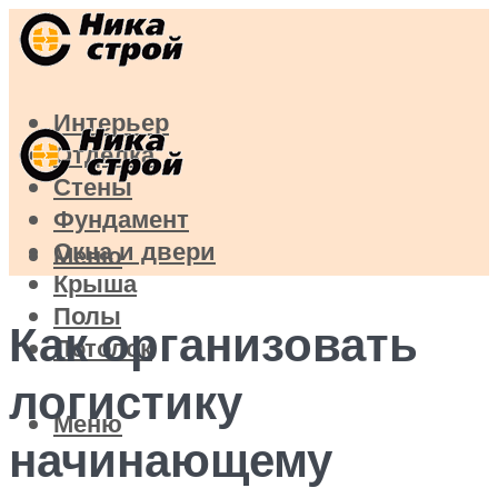
Интерьер
Отделка
Стены
Фундамент
Окна и двери
Меню
Крыша
Полы
Как организовать
Потолок
логистику
Меню
начинающему