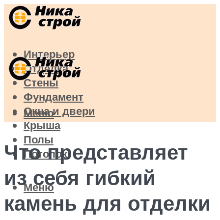
Интерьер
Отделка
Стены
Фундамент
Окна и двери
Меню
Крыша
Полы
Что представляет
Потолок
из себя гибкий
Меню
камень для отделки