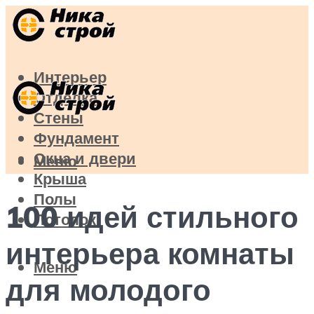
Интерьер
Отделка
Стены
Фундамент
Окна и двери
Меню
Крыша
Полы
100 идей стильного
Потолок
интерьера комнаты
Меню
для молодого