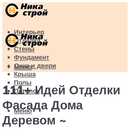
Интерьер
Отделка
Стены
Фундамент
Окна и двери
Меню
Крыша
Полы
111+ Идей Отделки
Потолок
Фасада Дома
Меню
Деревом ~