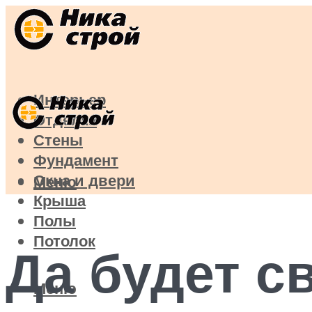
Интерьер
Отделка
Стены
Фундамент
Окна и двери
Меню
Крыша
Полы
Потолок
Да будет с
Меню