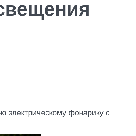
свещения
но электрическому фонарику с