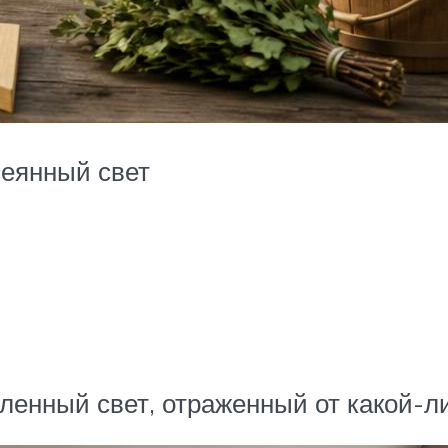
сеянный свет
енный свет, отраженный от какой-л