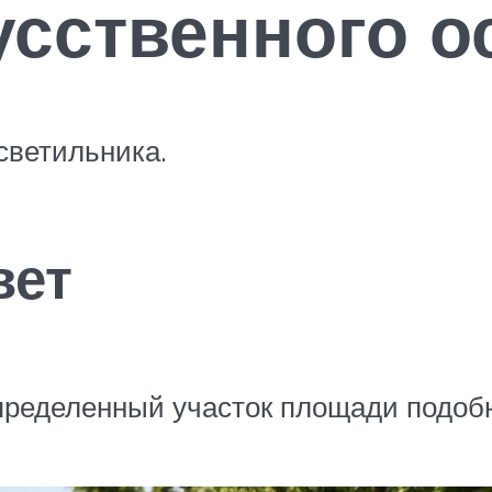
усственного о
светильника.
вет
пределенный участок площади подоб