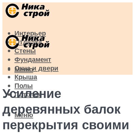
Интерьер
Отделка
Стены
Фундамент
Окна и двери
Меню
Крыша
Полы
Усиление
Потолок
деревянных балок
Меню
перекрытия своими