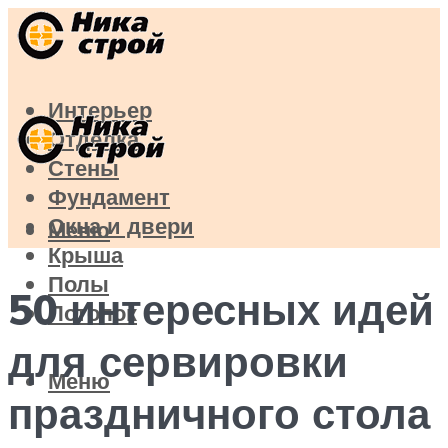
Интерьер
Отделка
Стены
Фундамент
Окна и двери
Меню
Крыша
Полы
50 интересных идей
Потолок
для сервировки
Меню
праздничного стола