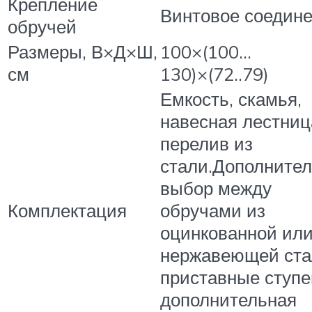
Крепление
Винтовое соедин
обручей
Размеры, В×Д×Ш,
100×(100…
см
130)×(72..79)
Емкость, скамья,
навесная лестниц
перелив из
стали.Дополнител
выбор между
Комплектация
обручами из
оцинкованной ил
нержавеющей ста
приставные ступе
дополнительная