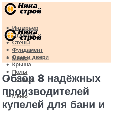
Интерьер
Отделка
Стены
Фундамент
Окна и двери
Меню
Крыша
Полы
Обзор 8 надёжных
Потолок
производителей
Меню
купелей для бани и