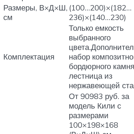
Размеры, В×Д×Ш,
(100…200)×(182…
см
236)×(140…230)
Только емкость
выбранного
цвета.Дополнител
Комплектация
набор композитно
бордюрного камня
лестница из
нержавеющей ста
От 90983 руб. за
модель Кили с
размерами
100×198×168