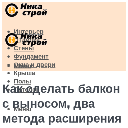
Интерьер
Отделка
Стены
Фундамент
Окна и двери
Меню
Крыша
Полы
Как сделать балкон
Потолок
с выносом, два
Меню
метода расширения