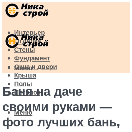
Интерьер
Отделка
Стены
Фундамент
Окна и двери
Меню
Крыша
Полы
Баня на даче
Потолок
своими руками —
Меню
фото лучших бань,