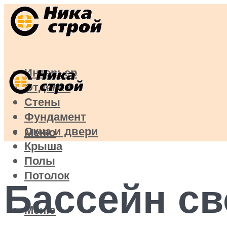
Интерьер
Отделка
Стены
Фундамент
Окна и двери
Меню
Крыша
Полы
Потолок
Бассейн св
Меню