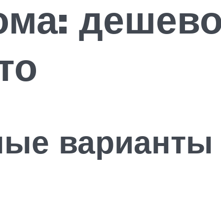
ома: дешево
то
ные варианты