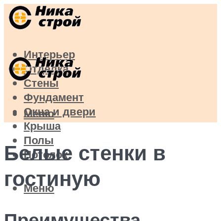
Интерьер
Отделка
Стены
Фундамент
Окна и двери
Меню
Крыша
Полы
Белые стенки в
Потолок
гостиную
Меню
Преимущества