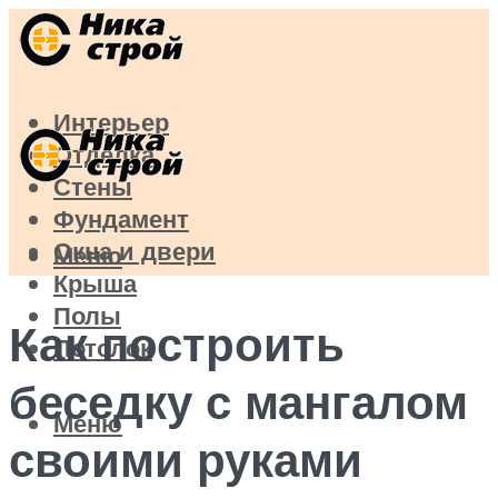
Интерьер
Отделка
Стены
Фундамент
Окна и двери
Меню
Крыша
Полы
Как построить
Потолок
беседку с мангалом
Меню
своими руками