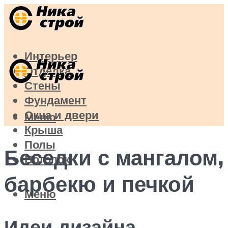
Интерьер
Отделка
Стены
Фундамент
Окна и двери
Меню
Крыша
Полы
Беседки с мангалом,
Потолок
барбекю и печкой
Меню
Идеи дизайна