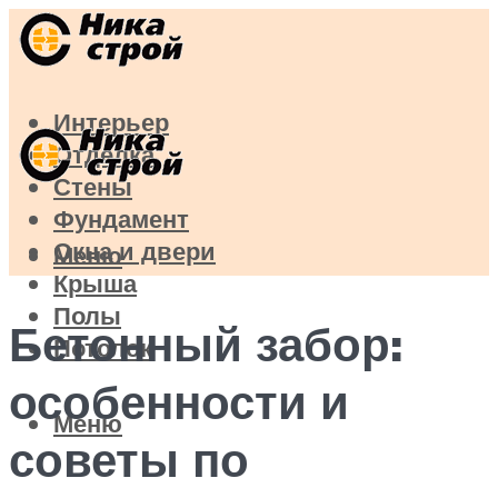
Интерьер
Отделка
Стены
Фундамент
Окна и двери
Меню
Крыша
Полы
Бетонный забор:
Потолок
особенности и
Меню
советы по