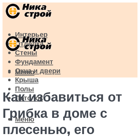
Интерьер
Отделка
Стены
Фундамент
Окна и двери
Меню
Крыша
Полы
Как избавиться от
Потолок
Грибка в доме с
Меню
плесенью, его