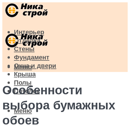
Интерьер
Отделка
Стены
Фундамент
Окна и двери
Меню
Крыша
Полы
Особенности
Потолок
выбора бумажных
Меню
обоев