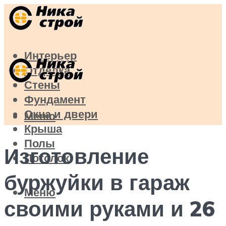
Интерьер
Отделка
Стены
Фундамент
Окна и двери
Меню
Крыша
Полы
Изготовление
Потолок
буржуйки в гараж
Меню
своими руками и 26