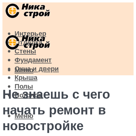
Интерьер
Отделка
Стены
Фундамент
Окна и двери
Меню
Крыша
Полы
Не знаешь с чего
Потолок
начать ремонт в
Меню
новостройке