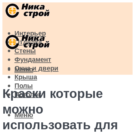
Интерьер
Отделка
Стены
Фундамент
Окна и двери
Меню
Крыша
Полы
Краски которые
Потолок
можно
Меню
использовать для