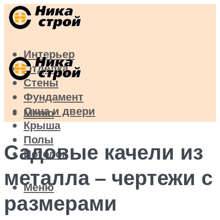
Интерьер
Отделка
Стены
Фундамент
Окна и двери
Меню
Крыша
Полы
Садовые качели из
Потолок
металла – чертежи с
Меню
размерами