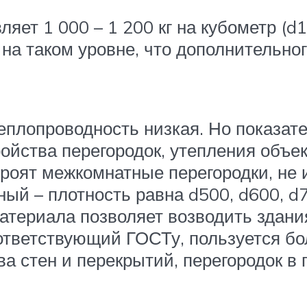
ляет 1 000 – 1 200 кг на кубометр (d
на таком уровне, что дополнительног
еплопроводность низкая. Но показате
йства перегородок, утепления объекто
 строят межкомнатные перегородки, н
й – плотность равна d500, d600, d7
атериала позволяет возводить здания
оответствующий ГОСТу, пользуется б
ва стен и перекрытий, перегородок в