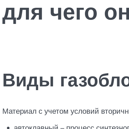
для чего о
Виды газобл
Материал с учетом условий вторичн
автоклавный – процесс синтезно