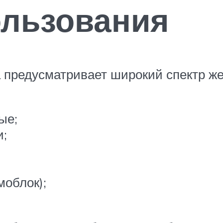
ользования
а предусматривает широкий спектр ж
ые;
и;
моблок);