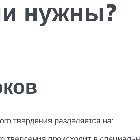
ни нужны?
оков
ого твердения разделяется на:
го твердения происходит в специальн