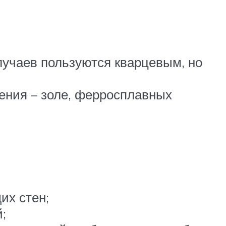
лучаев пользуются кварцевым, но
ения – золе, ферросплавных
их стен;
;