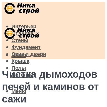
Интерьер
Отделка
Стены
Фундамент
Окна и двери
Меню
Крыша
Полы
Чистка дымоходов
Потолок
печей и каминов от
Меню
сажи