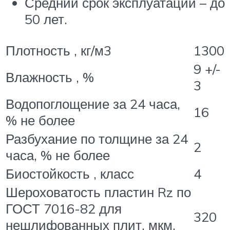
Средний срок эксплуатации – до
50 лет.
Плотность , кг/м3
1300
9 +/-
Влажность , %
3
Водопоглощение за 24 часа,
16
% не более
Разбухание по толщине за 24
2
часа, % не более
Биостойкость , класс
4
Шероховатость пластин Rz по
ГОСТ 7016-82 для
320
нешлифованных плит, мкм,