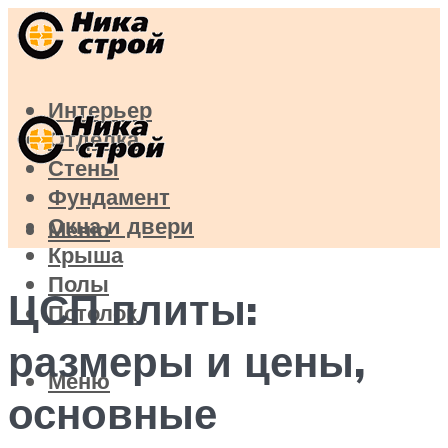
Интерьер
Отделка
Стены
Фундамент
Окна и двери
Меню
Крыша
Полы
ЦСП плиты:
Потолок
размеры и цены,
Меню
основные