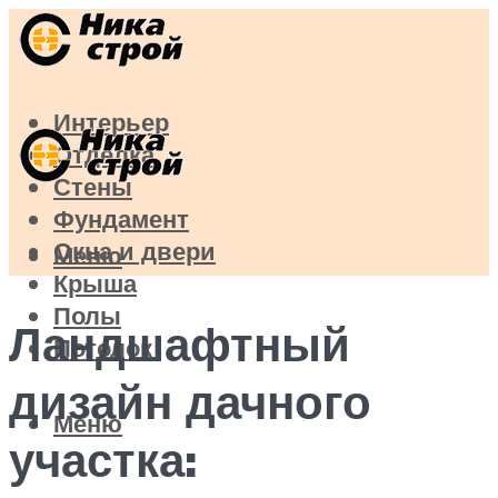
Интерьер
Отделка
Стены
Фундамент
Окна и двери
Меню
Крыша
Полы
Ландшафтный
Потолок
дизайн дачного
Меню
участка: