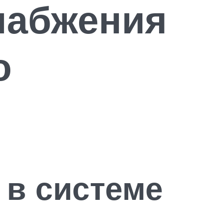
набжения
о
 в системе