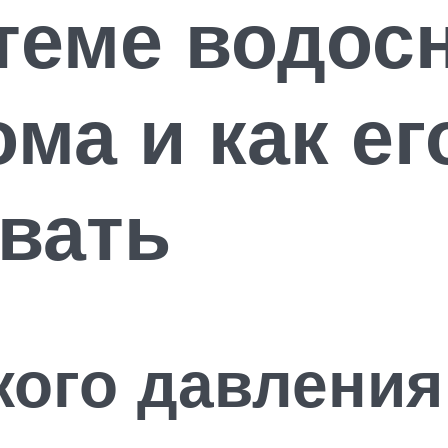
теме водос
ма и как ег
вать
ого давления