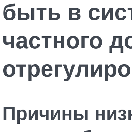
быть в сис
частного до
отрегулиро
Причины низк