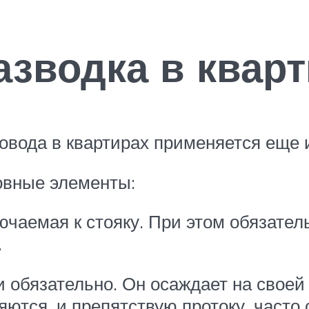
азводка в квар
вода в квартирах применяется еще и
овные элементы:
ючаемая к стояку. При этом обязате
.
 обязательно. Он осаждает на своей
ряются, и препятствую протоку, част