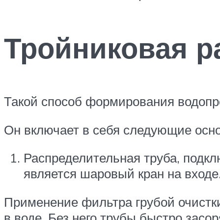
Тройниковая р
Такой способ формирования водопро
Он включает в себя следующие осн
Распределительная труба, подкл
является шаровый кран на входе
Применение фильтра грубой очистки
в воде. Без него трубы быстро засо