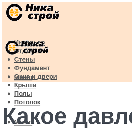
Интерьер
Отделка
Стены
Фундамент
Окна и двери
Меню
Крыша
Полы
Потолок
Какое дав
Меню