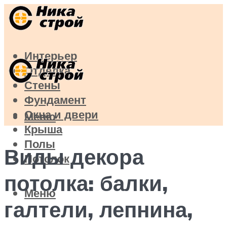
Интерьер
Отделка
Стены
Фундамент
Окна и двери
Меню
Крыша
Полы
Виды декора
Потолок
потолка: балки,
Меню
галтели, лепнина,