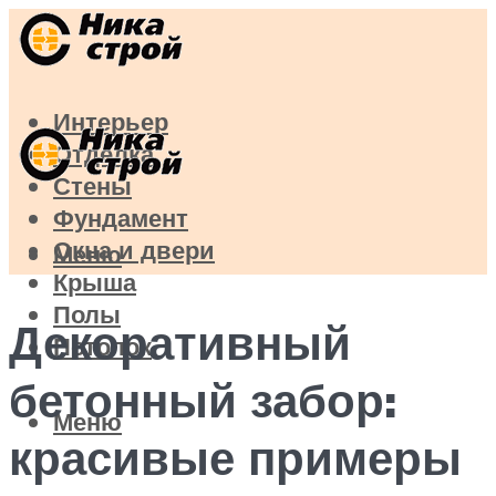
Интерьер
Отделка
Стены
Фундамент
Окна и двери
Меню
Крыша
Полы
Декоративный
Потолок
бетонный забор:
Меню
красивые примеры