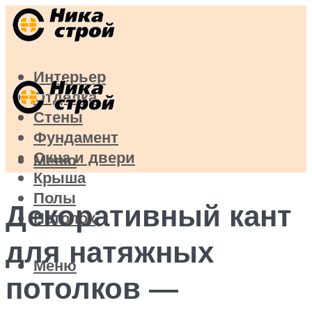
Интерьер
Отделка
Стены
Фундамент
Окна и двери
Меню
Крыша
Полы
Декоративный кант
Потолок
для натяжных
Меню
потолков —