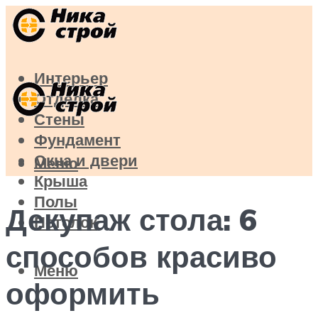
Интерьер
Отделка
Стены
Фундамент
Окна и двери
Меню
Крыша
Полы
Декупаж стола: 6
Потолок
способов красиво
Меню
оформить