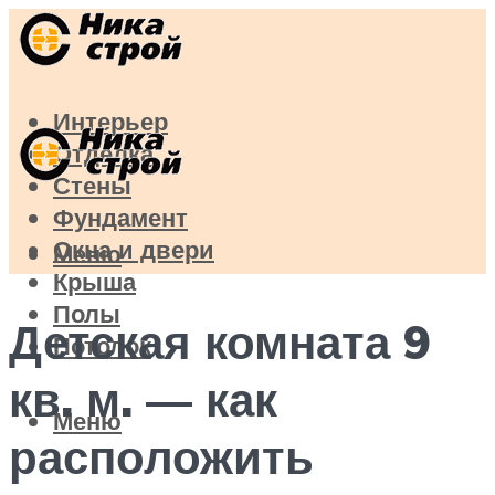
Интерьер
Отделка
Стены
Фундамент
Окна и двери
Меню
Крыша
Полы
Детская комната 9
Потолок
кв. м. — как
Меню
расположить