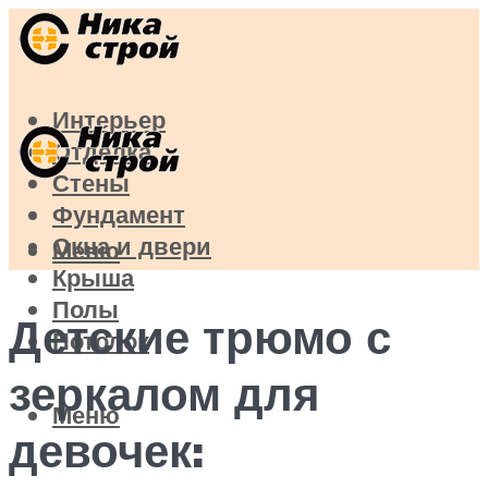
Интерьер
Отделка
Стены
Фундамент
Окна и двери
Меню
Крыша
Полы
Детские трюмо с
Потолок
зеркалом для
Меню
девочек: