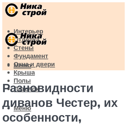
Интерьер
Отделка
Стены
Фундамент
Окна и двери
Меню
Крыша
Полы
Разновидности
Потолок
диванов Честер, их
Меню
особенности,