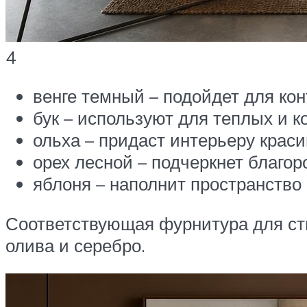
4
венге темный – подойдет для ко
бук – используют для теплых и к
ольха – придаст интерьеру крас
орех лесной – подчеркнет благор
яблоня – наполнит пространств
Соответствующая фурнитура для сти
олива и серебро.