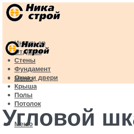
Интерьер
Отделка
Стены
Фундамент
Окна и двери
Меню
Крыша
Полы
Потолок
Угловой шк
Меню