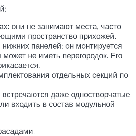
й:
х: они не занимают места, часто
яющими пространство прихожей.
и нижних панелей: он монтируется
 может не иметь перегородок. Его
рикасается.
мплектования отдельных секций по
: встречаются даже одностворчатые
или входить в состав модульной
фасадами.