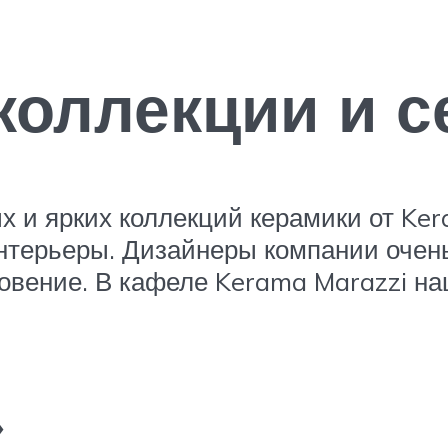
оллекции и с
 и ярких коллекций керамики от Ker
нтерьеры. Дизайнеры компании очень
новение. В кафеле Kerama Marazzi н
»