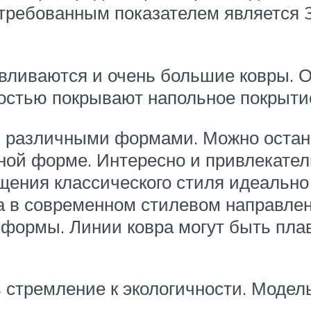
стребованным показателем является 
ливаются и очень большие ковры. Он
ностью покрывают напольное покрыти
различными формами. Можно остано
тной форме. Интересно и привлекате
щения классического стиля идеально
а в современном стилевом направле
 формы. Линии ковра могут быть пла
ь стремление к экологичности. Модел