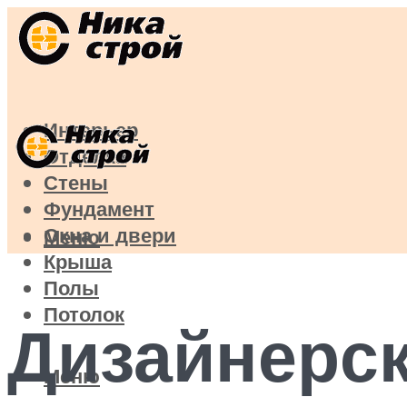
Интерьер
Отделка
Стены
Фундамент
Окна и двери
Меню
Крыша
Полы
Потолок
Дизайнерск
Меню