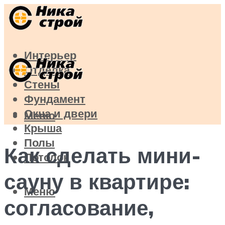
Интерьер
Отделка
Стены
Фундамент
Окна и двери
Меню
Крыша
Полы
Как сделать мини-
Потолок
сауну в квартире:
Меню
согласование,