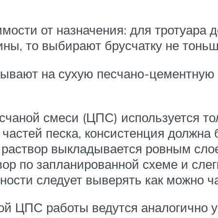
мости от назначения: для тротуара д
ны, то выбирают брусчатку не тоньш
дывают на сухую песчано-цементную
чаной смеси (ЦПС) используется тол
3 частей песка, консистенция должна 
 раствор выкладывается ровным слое
вор по запланированной схеме и сле
хности следует выверять как можно 
ой ЦПС работы ведутся аналогично у