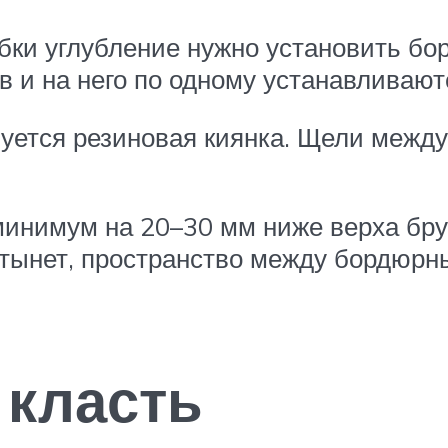
бки углубление нужно установить бор
ов и на него по одному устанавливаю
ьзуется резиновая киянка. Щели меж
инимум на 20–30 мм ниже верха брус
застынет, пространство между бордюр
 класть