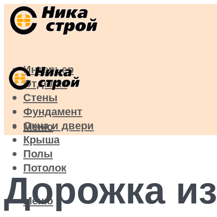
Интерьер
Отделка
Стены
Фундамент
Окна и двери
Меню
Крыша
Полы
Потолок
Дорожка из
Меню