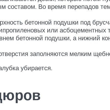
м составом. Во время перепадов те
рхность бетонной подушки под брусча
липропиленовых или асбоцементных т
внем бетонной подушки, а нижний кон
отверстия заполняются мелким щебн
алубка убирается.
дюров