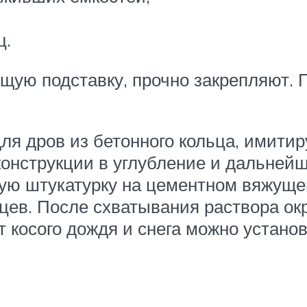
ц.
ющую подставку, прочно закрепляют.
я дров из бетонного кольца, имитир
конструкции в углубление и дальней
ую штукатурку на цементном вяжущ
ьцев. После схватывания раствора 
т косого дождя и снега можно устано