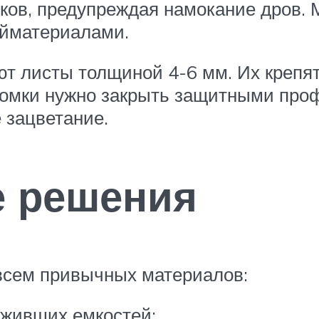
ков, предупреждая намокание дров.
ойматериалами.
т листы толщиной 4-6 мм. Их крепят 
омки нужно закрыть защитными проф
 зацветание.
е решения
овсем привычных материалов:
уживших емкостей;