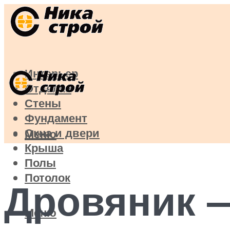
Интерьер
Отделка
Стены
Фундамент
Окна и двери
Меню
Крыша
Полы
Потолок
Дровяник 
Меню