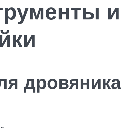
трументы и
йки
ля дровяника