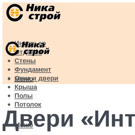
Интерьер
Отделка
Стены
Фундамент
Окна и двери
Меню
Крыша
Полы
Потолок
Двери «Ин
Меню