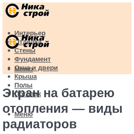
Интерьер
Отделка
Стены
Фундамент
Окна и двери
Меню
Крыша
Полы
Экран на батарею
Потолок
отопления — виды
Меню
радиаторов