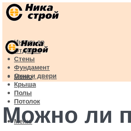
Интерьер
Отделка
Стены
Фундамент
Окна и двери
Меню
Крыша
Полы
Потолок
Можно ли п
Меню