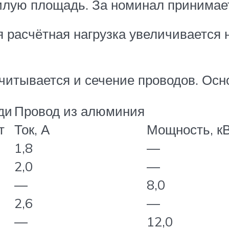
илую площадь. За номинал принимает
я расчётная нагрузка увеличивается 
читывается и сечение проводов. Ос
ди
Провод из алюминия
т
Ток, А
Мощность, к
1,8
—
2,0
—
—
8,0
2,6
—
—
12,0