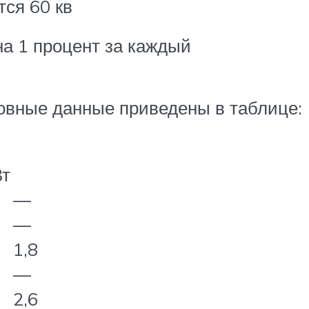
ся 60 кв
на 1 процент за каждый
новные данные приведены в таблице:
Вт
—
—
1,8
—
2,6