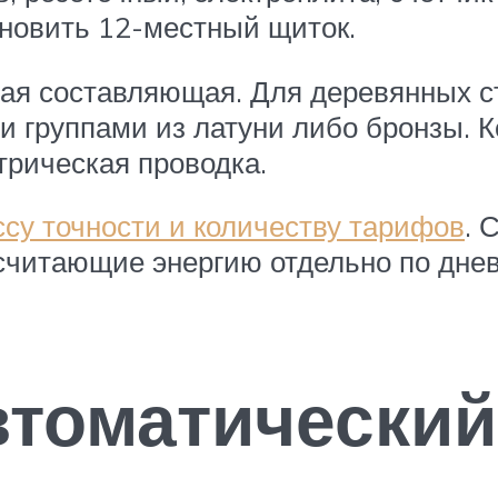
ановить 12-местный щиток.
кая составляющая. Для деревянных с
 группами из латуни либо бронзы. К
трическая проводка.
ссу точности и количеству тарифов
. 
считающие энергию отдельно по днев
втоматический