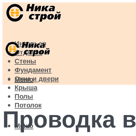
Интерьер
Отделка
Стены
Фундамент
Окна и двери
Меню
Крыша
Полы
Потолок
Проводка 
Меню