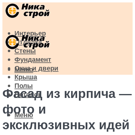
Интерьер
Отделка
Стены
Фундамент
Окна и двери
Меню
Крыша
Полы
Фасад из кирпича —
Потолок
фото и
Меню
эксклюзивных идей