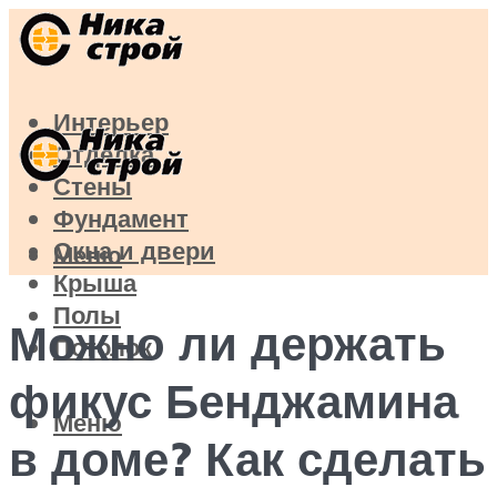
Интерьер
Отделка
Стены
Фундамент
Окна и двери
Меню
Крыша
Полы
Можно ли держать
Потолок
фикус Бенджамина
Меню
в доме? Как сделать