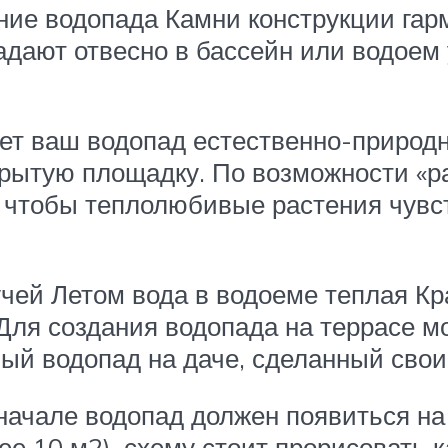
ение водопада Камни конструкции г
дают отвесно в бассейн или водоем 
ет ваш водопад естественно-природн
рытую площадку. По возможности «р
, чтобы теплолюбивые растения чув
чей Летом вода в водоеме теплая К
ля создания водопада на террасе м
ый водопад на даче, сделанный сво
начале водопад должен появиться на
ее 10 м2), схему стоит прорисовать 