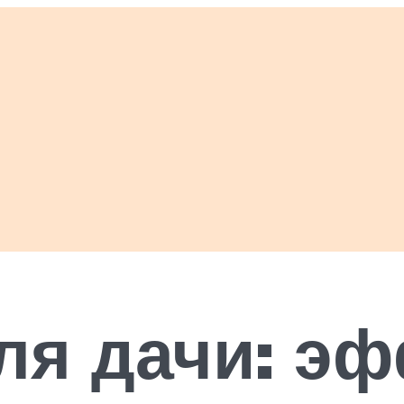
ля дачи: э