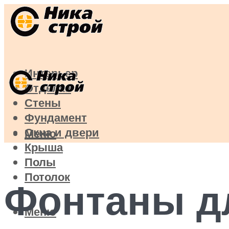
Интерьер
Отделка
Стены
Фундамент
Окна и двери
Меню
Крыша
Полы
Потолок
Фонтаны д
Меню