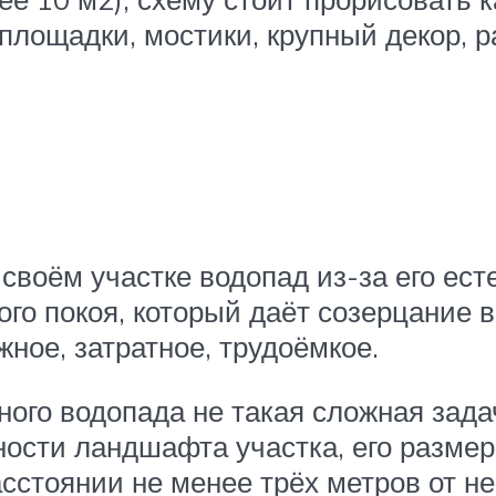
лощадки, мостики, крупный декор, ра
своём участке водопад из-за его ест
того покоя, который даёт созерцание 
жное, затратное, трудоёмкое.
ого водопада не такая сложная зада
ности ландшафта участка, его размер
сстоянии не менее трёх метров от не