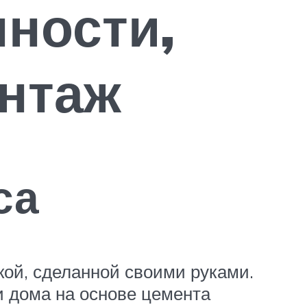
нности,
онтаж
са
кой, сделанной своими руками.
 и дома на основе цемента