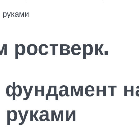
и руками
 ростверк.
 фундамент н
 руками