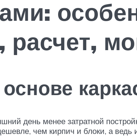
ами: особе
, расчет, м
 основе карка
яшний день менее затратной построй
дешевле, чем кирпич и блоки, а ведь