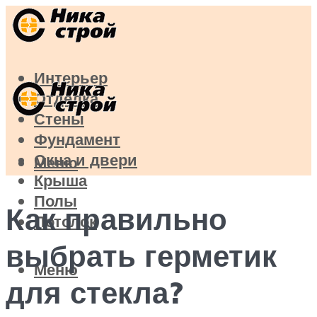
Интерьер
Отделка
Стены
Фундамент
Окна и двери
Меню
Крыша
Полы
Как правильно
Потолок
выбрать герметик
Меню
для стекла?