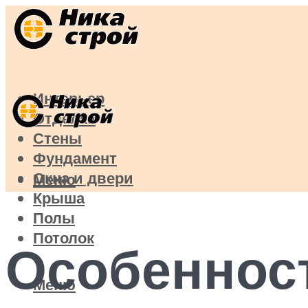
Интерьер
Отделка
Стены
Фундамент
Окна и двери
Меню
Крыша
Полы
Потолок
Особеннос
Меню