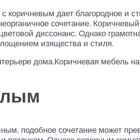
 с коричневым дает благородное и ст
 неорганичное сочетание. Коричневый
 цветовой диссонанс. Однако грамотн
лощением изящества и стиля.
интерьере дома.Коричневая мебель на
елым
чным, подобное сочетание может пр
 и воздухом. Однако северным комна