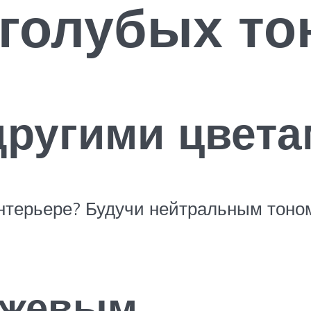
 голубых то
другими цвет
нтерьере? Будучи нейтральным тоном
ежевым