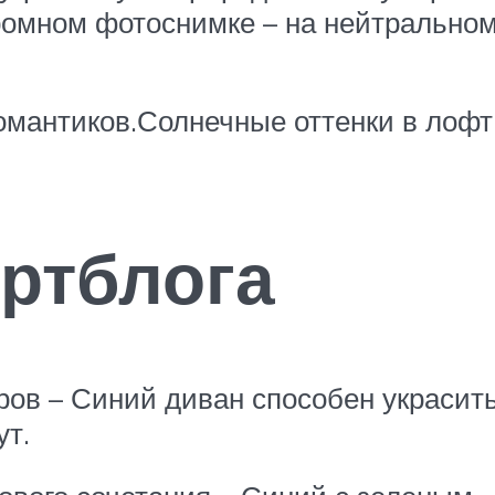
омном фотоснимке – на нейтральном
мантиков.Солнечные оттенки в лофт
ртблога
ров – Синий диван способен украсит
ут.