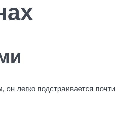
нах
ами
, он легко подстраивается почти