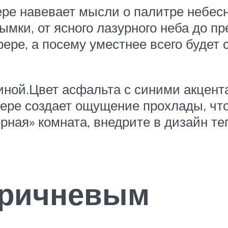
ере навевает мысли о палитре небес
ымки, от ясного лазурного неба до п
ере, а посему уместнее всего будет
иной.Цвет асфальта с синими акцента
ере создает ощущение прохлады, что
рная» комната, внедрите в дизайн те
оричневым