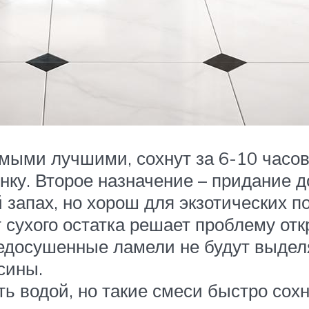
мыми лучшими, сохнут за 6-10 часов
ку. Второе назначение – придание до
 запах, но хорош для экзотических п
 сухого остатка решает проблему от
 недосушенные ламели не будут выде
сины.
ь водой, но такие смеси быстро сохн