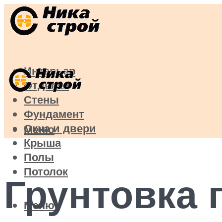
Интерьер
Отделка
Стены
Фундамент
Окна и двери
Меню
Крыша
Полы
Потолок
Грунтовка 
Меню