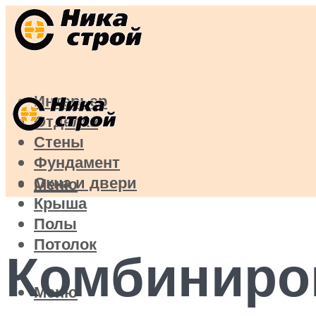
Интерьер
Отделка
Стены
Фундамент
Окна и двери
Меню
Крыша
Полы
Потолок
Комбиниро
Меню